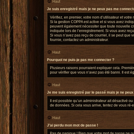
Haut
Je suis enregistré mais je ne peux pas me connecte
Vérifiez, en premier, votre nom d’utilisateur et votre m
Si la gestion COPPA est active et si vous avez indiq
peuvent également nécessiter que toute nouvelle cr
indiquée lors de l’enregistrement. Si vous avez reçu 
Si vous n’avez pas reçu de courriel, il se peut que vo
fournie, contactez un administrateur.
Haut
Pourquoi ne puis-je pas me connecter ?
Plusieurs raisons pourraient expliquer cela. Première
pour vérifier que vous n’avez pas été banni. Il est ég
Haut
Je me suis enregistré par le passé mais je ne peux
Il est possible qu’un administrateur ait désactivé o
de données. Si cela vous arrive, tentez de vous ré-en
Haut
J’ai perdu mon mot de passe !
Pas de panique ! Bien que votre mot de passe ne puis