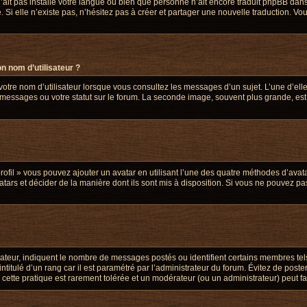
 n’ait pas installé votre langue ou bien que personne n’ait encore traduit phpBB d
. Si elle n’existe pas, n’hésitez pas à créer et partager une nouvelle traduction. Vou
n nom d’utilisateur ?
votre nom d’utilisateur lorsque vous consultez les messages d’un sujet. L’une d’ell
 messages ou votre statut sur le forum. La seconde image, souvent plus grande, es
rofil » vous pouvez ajouter un avatar en utilisant l’une des quatre méthodes d’avatar
tars et décider de la manière dont ils sont mis à disposition. Si vous ne pouvez pas
sateur, indiquent le nombre de messages postés ou identifient certains membres tel
ntitulé d’un rang car il est paramétré par l’administrateur du forum. Évitez de post
, cette pratique est rarement tolérée et un modérateur (ou un administrateur) peut