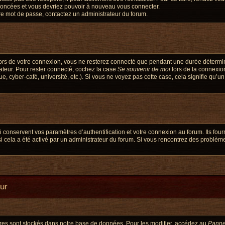
énoncées et vous devriez pouvoir à nouveau vous connecter.
otre mot de passe, contactez un administrateur du forum.
ors de votre connexion, vous ne resterez connecté que pendant une durée détermi
nateur. Pour rester connecté, cochez la case
Se souvenir de moi
lors de la connexio
, cyber-café, université, etc.). Si vous ne voyez pas cette case, cela signifie qu’u
onservent vos paramètres d’authentification et votre connexion au forum. Ils fourni
si cela a été activé par un administrateur du forum. Si vous rencontrez des probl
eur
res sont stockés dans notre base de données. Pour les modifier, accédez au
Pannea