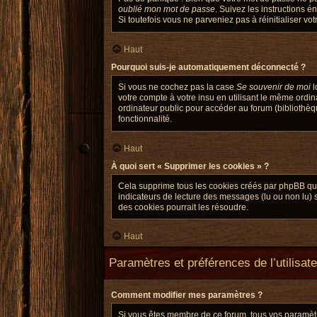
oublié mon mot de passe
. Suivez les instructions 
Si toutefois vous ne parveniez pas à réinitialiser v
Haut
Pourquoi suis-je automatiquement déconnecté ?
Si vous ne cochez pas la case
Se souvenir de moi
l
votre compte à votre insu en utilisant le même ordi
ordinateur public pour accéder au forum (bibliothèque
fonctionnalité.
Haut
À quoi sert « Supprimer les cookies » ?
Cela supprime tous les cookies créés par phpBB qui c
indicateurs de lecture des messages (lu ou non lu) 
des cookies pourrait les résoudre.
Haut
Paramètres et préférences de l’utilisat
Comment modifier mes paramètres ?
Si vous êtes membre de ce forum, tous vos paramèt