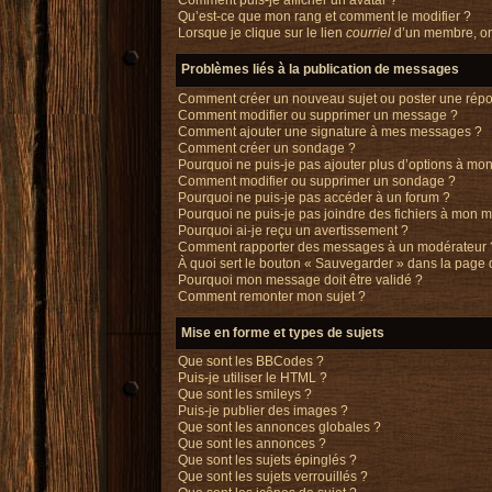
Comment puis-je afficher un avatar ?
Qu’est-ce que mon rang et comment le modifier ?
Lorsque je clique sur le lien
courriel
d’un membre, o
Problèmes liés à la publication de messages
Comment créer un nouveau sujet ou poster une rép
Comment modifier ou supprimer un message ?
Comment ajouter une signature à mes messages ?
Comment créer un sondage ?
Pourquoi ne puis-je pas ajouter plus d’options à m
Comment modifier ou supprimer un sondage ?
Pourquoi ne puis-je pas accéder à un forum ?
Pourquoi ne puis-je pas joindre des fichiers à mon 
Pourquoi ai-je reçu un avertissement ?
Comment rapporter des messages à un modérateur 
À quoi sert le bouton « Sauvegarder » dans la page
Pourquoi mon message doit être validé ?
Comment remonter mon sujet ?
Mise en forme et types de sujets
Que sont les BBCodes ?
Puis-je utiliser le HTML ?
Que sont les smileys ?
Puis-je publier des images ?
Que sont les annonces globales ?
Que sont les annonces ?
Que sont les sujets épinglés ?
Que sont les sujets verrouillés ?