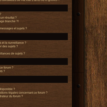
?
un résultat ?
age blanche ?!
messages et sujets ?
s et la surveillance ?
r des sujets ?
llances de sujets ?
 ce forum ?
ts ?
?
disponible ?
estions légales concernant ce forum ?
trateur du forum ?