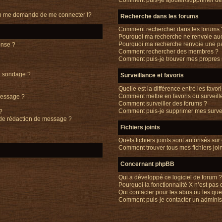
n me demande de me connecter !?
Recherche dans les forums
Comment rechercher dans les forums 
Pourquoi ma recherche ne renvoie auc
Pourquoi ma recherche renvoie une p
onse ?
Comment rechercher des membres ?
Comment puis-je trouver mes propres 
on sondage ?
Surveillance et favoris
Quelle est la différence entre les favori
Comment mettre en favoris ou surveille
message ?
Comment surveiller des forums ?
Comment puis-je supprimer mes survei
?
 de rédaction de message ?
Fichiers joints
Quels fichiers joints sont autorisés sur
Comment trouver tous mes fichiers join
Concernant phpBB
Qui a développé ce logiciel de forum 
Pourquoi la fonctionnalité X n’est pas 
Qui contacter pour les abus ou les qu
Comment puis-je contacter un adminis