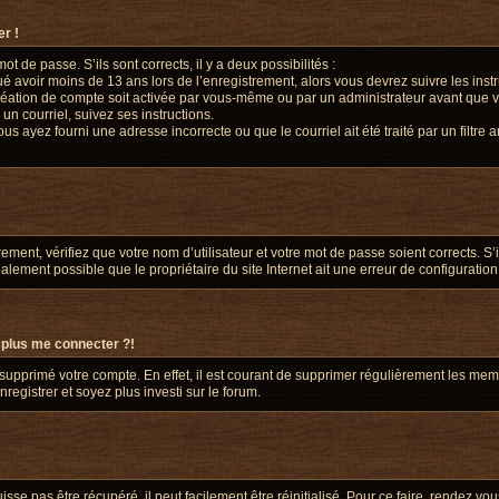
r !
ot de passe. S’ils sont corrects, il y a deux possibilités :
ué avoir moins de 13 ans lors de l’enregistrement, alors vous devrez suivre les inst
éation de compte soit activée par vous-même ou par un administrateur avant que vo
un courriel, suivez ses instructions.
us ayez fourni une adresse incorrecte ou que le courriel ait été traité par un filtre 
ment, vérifiez que votre nom d’utilisateur et votre mot de passe soient corrects. S’
alement possible que le propriétaire du site Internet ait une erreur de configuration d
 plus me connecter ?!
u supprimé votre compte. En effet, il est courant de supprimer régulièrement les mem
registrer et soyez plus investi sur le forum.
se pas être récupéré, il peut facilement être réinitialisé. Pour ce faire, rendez v