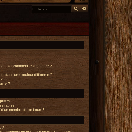
Rechercher
Recherche avancée
sateurs et comment les rejoindre ?
nt dans une couleur différente ?
 ?
rum » ?
rivés !
ésirables !
if d’un membre de ce forum !
s ?
utilisateurs de ma liste d’amis ou d’ignorés ?