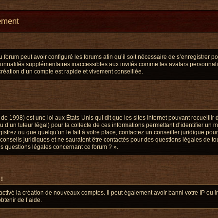
ement
u forum peut avoir configuré les forums afin qu’il soit nécessaire de s’enregistrer p
ionnalités supplémentaires inaccessibles aux invités comme les avatars personnalis
réation d’un compte est rapide et vivement conseillée.
de 1998) est une loi aux États-Unis qui dit que les sites Internet pouvant recueill
u d’un tuteur légal) pour la collecte de ces informations permettant d’identifier un
strez ou que quelqu’un le fait à votre place, contactez un conseiller juridique pou
conseils juridiques et ne sauraient être contactés pour des questions légales de to
es questions légales concernant ce forum ? ».
 !
sactivé la création de nouveaux comptes. Il peut également avoir banni votre IP ou in
btenir de l’aide.