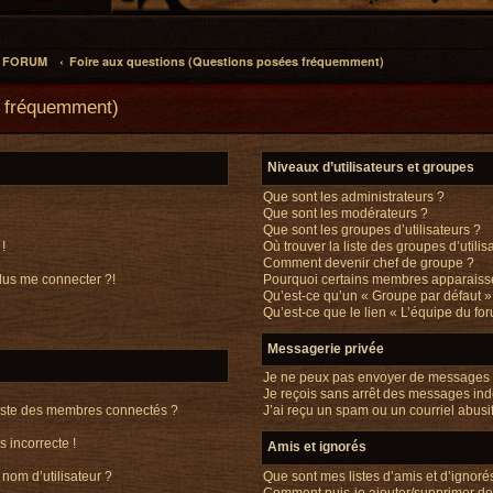
L FORUM
Foire aux questions (Questions posées fréquemment)
s fréquemment)
Niveaux d’utilisateurs et groupes
Que sont les administrateurs ?
Que sont les modérateurs ?
Que sont les groupes d’utilisateurs ?
!
Où trouver la liste des groupes d’utili
Comment devenir chef de groupe ?
plus me connecter ?!
Pourquoi certains membres apparaisse
Qu’est-ce qu’un « Groupe par défaut »
Qu’est-ce que le lien « L’équipe du fo
Messagerie privée
Je ne peux pas envoyer de messages p
Je reçois sans arrêt des messages ind
iste des membres connectés ?
J’ai reçu un spam ou un courriel abus
s incorrecte !
Amis et ignorés
Que sont mes listes d’amis et d’ignoré
nom d’utilisateur ?
Comment puis-je ajouter/supprimer des 