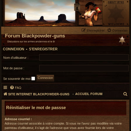
S’enregistrer
Connexion
Forum Blackpowder-guns
Discusions sur les armes anciennes et le tir
CONNEXION
•
S’ENREGISTRER
Nom d’utilisateur :
Mot de passe :
Se souvenir de moi
FAQ
R
ACCUEIL FORUM
SITE INTERNET BLACKPOWDER-GUNS
e
c
Réinitialiser le mot de passse
h
e
Adresse courriel :
r
Adresse courriel associée à votre compte. Si vous ne l’avez pas modifiée via votre
panneau d’utilisateur, il s’agit de l’adresse que vous avez fournie lors de votre
c