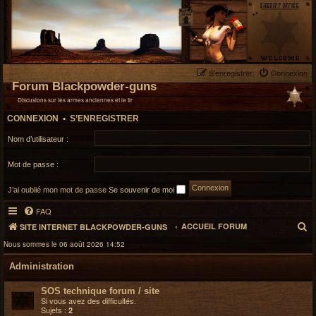
S’enregistrer
Connexion
Forum Blackpowder-guns
Discusions sur les armes anciennes et le tir
CONNEXION
•
S’ENREGISTRER
Nom d’utilisateur :
Mot de passe :
J’ai oublié mon mot de passe
Se souvenir de moi
FAQ
R
ACCUEIL FORUM
SITE INTERNET BLACKPOWDER-GUNS
e
Nous sommes le 06 août 2026 14:52
c
Administration
h
e
SOS technique forum / site
r
Si vous avez des difficultés.
Sujets :
2
c