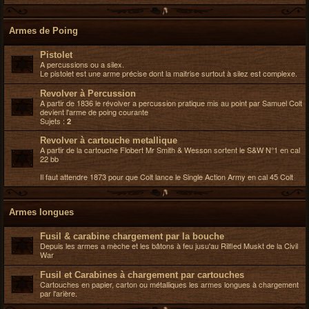
h
e
Armes de Poing
r
Pistolet
A percussions ou a silex.
Le pistolet est une arme précise dont la maitrise surtout à silez est complexe.
Revolver à Percussion
A partir de 1836 le révolver a percussion pratique mis au point par Samuel Colt
devient l'arme de poing courante
Sujets :
2
Revolver à cartouche metallique
A partir de la cartouche Flobert Mr Smith & Wesson sortent le S&W N°1 en cal
22 bb
Il faut attendre 1873 pour que Colt lance le Single Action Army en cal 45 Colt
Armes longues
Fusil & carabine chargement par la bouche
Depuis les armes a mèche et les bâtons à feu jusu'au Rilfled Muskt de la Civil
War
Fusil et Carabines à chargement par cartouches
Cartouches en papier, carton ou métalliques les armes longues à chargement
par l'arière.