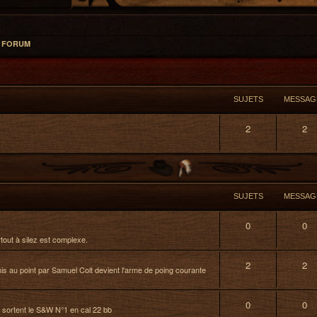
L FORUM
SUJETS
MESSAG
2
2
SUJETS
MESSAG
0
0
rtout à silez est complexe.
2
2
mis au point par Samuel Colt devient l'arme de poing courante
0
0
 sortent le S&W N°1 en cal 22 bb