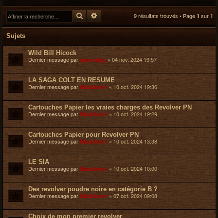
r
Rechercher
Recherche avancée
9 résultats trouvés • Page
sur
1
1
c
h
e
Sujets
r
Wild Bill Hicock
Dernier message par
«
04 nov. 2024 19:57
adminbpg
LA SAGA COLT EN RESUME
Dernier message par
«
10 oct. 2024 19:36
Blackbarth
Cartouches Papier les vraies charges des Revolver PN
Dernier message par
«
10 oct. 2024 19:29
Blackbarth
Cartouches Papier pour Revolver PN
Dernier message par
«
10 oct. 2024 13:38
Blackbarth
LE SIA
Dernier message par
«
10 oct. 2024 10:00
Blackbarth
Des revolver poudre noire en catégorie B ?
Dernier message par
«
07 oct. 2024 09:08
Blackbarth
Choix de mon premier revolver