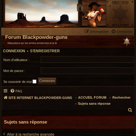
S’enregistrer
Connexion
Forum Blackpowder-guns
Discusions sur les armes anciennes et le tir
CONNEXION
•
S’ENREGISTRER
Nom d’utilisateur :
Mot de passe :
Se souvenir de moi
FAQ
ACCUEIL FORUM
Rechercher
SITE INTERNET BLACKPOWDER-GUNS
Sujets sans réponse
R
e
Sujets sans réponse
c
h
Aller à la recherche avancée
e