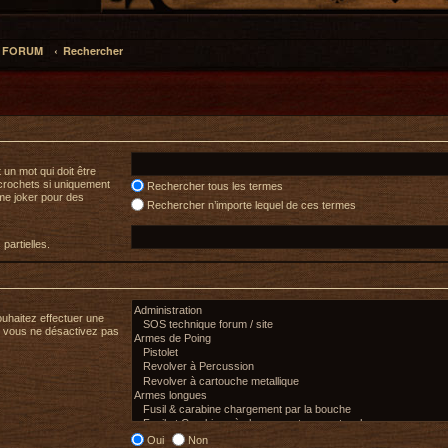
L FORUM
Rechercher
un mot qui doit être
crochets si uniquement
Rechercher tous les termes
mme joker pour des
Rechercher n’importe lequel de ces termes
partielles.
ouhaitez effectuer une
i vous ne désactivez pas
Oui
Non