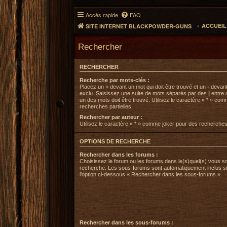
Accès rapide
FAQ
ACCUEI
SITE INTERNET BLACKPOWDER-GUNS
Rechercher
RECHERCHER
Recherche par mots-clés :
Placez un
+
devant un mot qui doit être trouvé et un
-
devant 
exclu. Saisissez une suite de mots séparés par des
|
entre 
un des mots doit être trouvé. Utilisez le caractère « * » co
recherches partielles.
Rechercher par auteur :
Utilisez le caractère « * » comme joker pour des recherches 
OPTIONS DE RECHERCHE
Rechercher dans les forums :
Choisissez le forum ou les forums dans le(s)quel(s) vous s
recherche. Les sous-forums sont automatiquement inclus s
l’option ci-dessous « Rechercher dans les sous-forums ».
Rechercher dans les sous-forums :