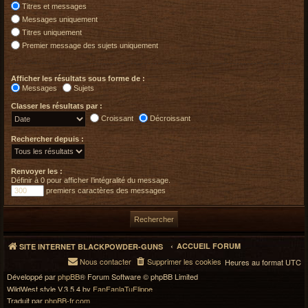
Titres et messages
Messages uniquement
Titres uniquement
Premier message des sujets uniquement
Afficher les résultats sous forme de :
Messages
Sujets
Classer les résultats par :
Croissant
Décroissant
Rechercher depuis :
Renvoyer les :
Définir à 0 pour afficher l’intégralité du message.
premiers caractères des messages
ACCUEIL FORUM
SITE INTERNET BLACKPOWDER-GUNS
Nous contacter
Supprimer les cookies
Heures au format
UTC
Développé par
phpBB
® Forum Software © phpBB Limited
WildWest style V.3.5.4 by
FanFanlaTuFlippe
Traduit par
phpBB-fr.com