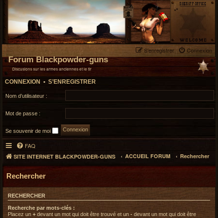
S’enregistrer
Connexion
Forum Blackpowder-guns
Discusions sur les armes anciennes et le tir
CONNEXION
•
S’ENREGISTRER
Nom d’utilisateur :
Mot de passe :
Se souvenir de moi
FAQ
ACCUEIL FORUM
Rechercher
SITE INTERNET BLACKPOWDER-GUNS
Rechercher
RECHERCHER
Recherche par mots-clés :
Placez un
+
devant un mot qui doit être trouvé et un
-
devant un mot qui doit être