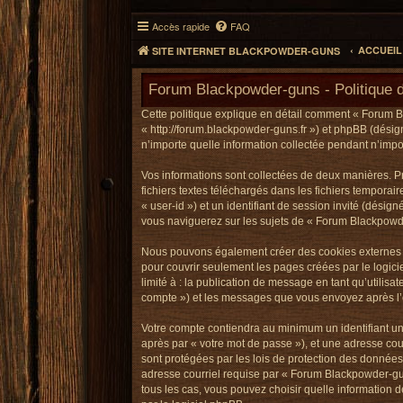
Accès rapide
FAQ
ACCUEI
SITE INTERNET BLACKPOWDER-GUNS
Forum Blackpowder-guns - Politique de
Cette politique explique en détail comment « Forum B
« http://forum.blackpowder-guns.fr ») et phpBB (désign
n’importe quelle information collectée pendant n’impor
Vos informations sont collectées de deux manières. P
fichiers textes téléchargés dans les fichiers temporai
« user-id ») et un identifiant de session invité (dési
vous naviguerez sur les sujets de « Forum Blackpowder-
Nous pouvons également créer des cookies externes a
pour couvrir seulement les pages créées par le logici
limité à : la publication de message en tant qu’utilis
compte ») et les messages que vous envoyez après l’e
Votre compte contiendra au minimum un identifiant uni
après par « votre mot de passe »), et une adresse cou
sont protégées par les lois de protection des données
adresse courriel requise par « Forum Blackpowder-gun
tous les cas, vous pouvez choisir quelle information 