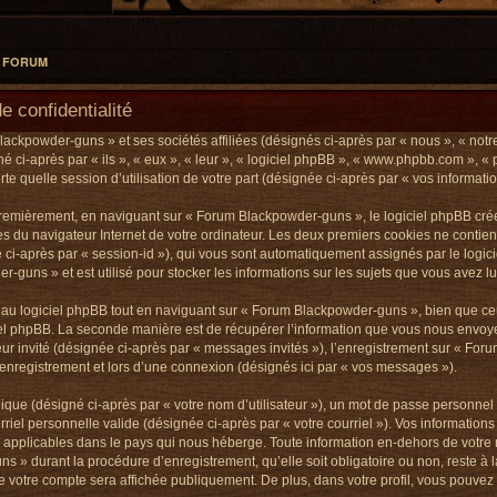
L FORUM
 confidentialité
lackpowder-guns » et ses sociétés affiliées (désignés ci-après par « nous », « not
é ci-après par « ils », « eux », « leur », « logiciel phpBB », « www.phpbb.com », «
te quelle session d’utilisation de votre part (désignée ci-après par « vos informatio
remièrement, en naviguant sur « Forum Blackpowder-guns », le logiciel phpBB créer
res du navigateur Internet de votre ordinateur. Les deux premiers cookies ne contienn
gné ci-après par « session-id »), qui vous sont automatiquement assignés par le logi
guns » et est utilisé pour stocker les informations sur les sujets que vous avez lus
u logiciel phpBB tout en naviguant sur « Forum Blackpowder-guns », bien que ceu
el phpBB. La seconde manière est de récupérer l’information que vous nous envoyez
ateur invité (désignée ci-après par « messages invités »), l’enregistrement sur « Fo
nregistrement et lors d’une connexion (désignés ici par « vos messages »).
que (désigné ci-après par « votre nom d’utilisateur »), un mot de passe personnel 
rriel personnelle valide (désignée ci-après par « votre courriel »). Vos informati
 applicables dans le pays qui nous héberge. Toute information en-dehors de votre n
s » durant la procédure d’enregistrement, qu’elle soit obligatoire ou non, reste 
de votre compte sera affichée publiquement. De plus, dans votre profil, vous pouvez