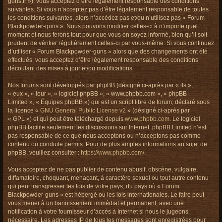
guns.fr »), vous acceptez d’être légalement responsable des conditions
h
suivantes. Si vous n’acceptez pas d’être légalement responsable de toutes
e
les conditions suivantes, alors n’accédez pas et/ou n’utilisez pas « Forum
r
Blackpowder-guns ». Nous pouvons modifier celles-ci à n’importe quel
moment et nous ferons tout pour que vous en soyez informé, bien qu’il soit
prudent de vérifier régulièrement celles-ci par vous-même. Si vous continuez
d’utiliser « Forum Blackpowder-guns » alors que des changements ont été
effectués, vous acceptez d’être légalement responsable des conditions
découlant des mises à jour et/ou modifications.
Nos forums sont développés par phpBB (désigné ci-après par « ils »,
« eux », « leur », « logiciel phpBB », « www.phpbb.com », « phpBB
Limited », « Équipes phpBB ») qui est un script libre de forum, déclaré sous
la licence «
GNU General Public License v2
» (désigné ci-après par
« GPL ») et qui peut être téléchargé depuis
www.phpbb.com
. Le logiciel
phpBB facilite seulement les discussions sur Internet. phpBB Limited n’est
pas responsable de ce que nous acceptons ou n’acceptons pas comme
contenu ou conduite permis. Pour de plus amples informations au sujet de
phpBB, veuillez consulter :
https://www.phpbb.com/
.
Vous acceptez de ne pas publier de contenu abusif, obscène, vulgaire,
diffamatoire, choquant, menaçant, à caractère sexuel ou tout autre contenu
qui peut transgresser les lois de votre pays, du pays où « Forum
Blackpowder-guns » est hébergé ou les lois internationales. Le faire peut
vous mener à un bannissement immédiat et permanent, avec une
notification à votre fournisseur d’accès à Internet si nous le jugeons
nécessaire. Les adresses IP de tous les messages sont enregistrées pour