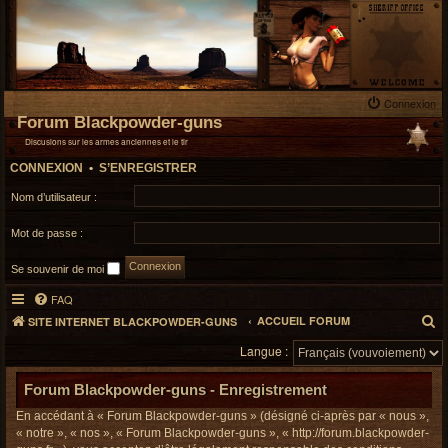
Connexion
Forum Blackpowder-guns
Discusions sur les armes anciennes et le tir
CONNEXION
•
S’ENREGISTRER
Nom d’utilisateur :
Mot de passe :
Se souvenir de moi
FAQ
R
ACCUEIL FORUM
SITE INTERNET BLACKPOWDER-GUNS
e
Langue :
c
h
Forum Blackpowder-guns - Enregistrement
e
En accédant à « Forum Blackpowder-guns » (désigné ci-après par « nous »,
r
« notre », « nos », « Forum Blackpowder-guns », « http://forum.blackpowder-
c