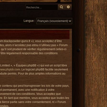
Rechercher
Recherche avancée
Langue :
um.blackpowder-guns.fr »), vous acceptez d’être
es, alors n’accédez pas et/ou n’utilisez pas « Forum
’il soit prudent de vérifier régulièrement celles-ci
’être légalement responsable des conditions
imited », « Équipes phpBB ») qui est un script libre
www.phpbb.com
. Le logiciel phpBB facilite seulement
duite permis. Pour de plus amples informations au
 contenu qui peut transgresser les lois de votre pays,
t permanent, avec une notification à votre
nforcement de ces conditions. Vous acceptez que
re. En tant que membre, vous acceptez que toutes les
e tierce partie sans votre consentement, ni « Forum
onnées.