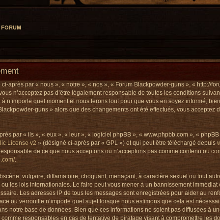
L FORUM
ement
-après par « nous », « notre », « nos », « Forum Blackpowder-guns », « http://for
vous n’acceptez pas d’être légalement responsable de toutes les conditions suivant
 n’importe quel moment et nous ferons tout pour que vous en soyez informé, bien qu
 Blackpowder-guns » alors que des changements ont été effectués, vous acceptez d
s par « ils », « eux », « leur », « logiciel phpBB », « www.phpbb.com », « phpBB L
ic License v2
» (désigné ci-après par « GPL ») et qui peut être téléchargé depuis
as responsable de ce que nous acceptons ou n’acceptons pas comme contenu ou con
b.com/
.
scène, vulgaire, diffamatoire, choquant, menaçant, à caractère sexuel ou tout autre
 les lois internationales. Le faire peut vous mener à un bannissement immédiat e
cessaire. Les adresses IP de tous les messages sont enregistrées pour aider au re
e ou verrouille n’importe quel sujet lorsque nous estimons que cela est nécessai
ans notre base de données. Bien que ces informations ne soient pas diffusées à un
 comme responsables en cas de tentative de piratage visant à compromettre les d