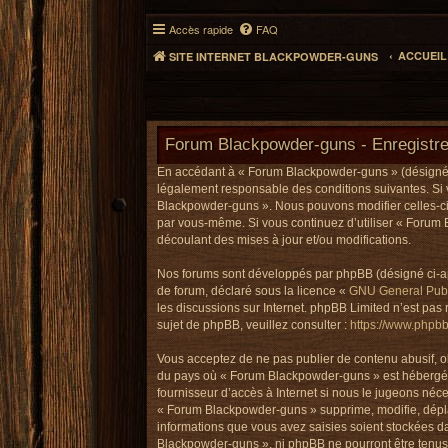
Accès rapide
FAQ
ACCUEI
SITE INTERNET BLACKPOWDER-GUNS
Forum Blackpowder-guns - Enregistr
En accédant à « Forum Blackpowder-guns » (désigné ci
légalement responsable des conditions suivantes. Si 
Blackpowder-guns ». Nous pouvons modifier celles-ci à
par vous-même. Si vous continuez d’utiliser « Forum
découlant des mises à jour et/ou modifications.
Nos forums sont développés par phpBB (désigné ci-aprè
de forum, déclaré sous la licence «
GNU General Publ
les discussions sur Internet. phpBB Limited n’est p
sujet de phpBB, veuillez consulter :
https://www.phpb
Vous acceptez de ne pas publier de contenu abusif, ob
du pays où « Forum Blackpowder-guns » est hébergé ou
fournisseur d’accès à Internet si nous le jugeons né
« Forum Blackpowder-guns » supprime, modifie, déplac
informations que vous avez saisies soient stockées d
Blackpowder-guns », ni phpBB ne pourront être tenus