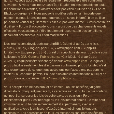
guns.fr »), vous acceptez d’être légalement responsable des conditions
h
suivantes. Si vous n’acceptez pas d’être légalement responsable de toutes
e
les conditions suivantes, alors n’accédez pas et/ou n’utilisez pas « Forum
r
Blackpowder-guns ». Nous pouvons modifier celles-ci à n’importe quel
moment et nous ferons tout pour que vous en soyez informé, bien qu’il soit
prudent de vérifier régulièrement celles-ci par vous-même. Si vous continuez
d’utiliser « Forum Blackpowder-guns » alors que des changements ont été
effectués, vous acceptez d’être légalement responsable des conditions
découlant des mises à jour et/ou modifications.
Nos forums sont développés par phpBB (désigné ci-après par « ils »,
« eux », « leur », « logiciel phpBB », « www.phpbb.com », « phpBB
Limited », « Équipes phpBB ») qui est un script libre de forum, déclaré sous
la licence «
GNU General Public License v2
» (désigné ci-après par
« GPL ») et qui peut être téléchargé depuis
www.phpbb.com
. Le logiciel
phpBB facilite seulement les discussions sur Internet. phpBB Limited n’est
pas responsable de ce que nous acceptons ou n’acceptons pas comme
contenu ou conduite permis. Pour de plus amples informations au sujet de
phpBB, veuillez consulter :
https://www.phpbb.com/
.
Vous acceptez de ne pas publier de contenu abusif, obscène, vulgaire,
diffamatoire, choquant, menaçant, à caractère sexuel ou tout autre contenu
qui peut transgresser les lois de votre pays, du pays où « Forum
Blackpowder-guns » est hébergé ou les lois internationales. Le faire peut
vous mener à un bannissement immédiat et permanent, avec une
notification à votre fournisseur d’accès à Internet si nous le jugeons
nécessaire. Les adresses IP de tous les messages sont enregistrées pour