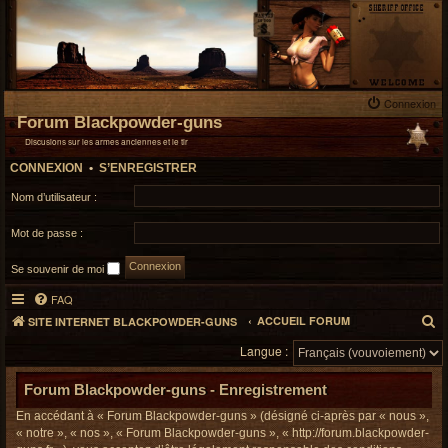
Connexion
Forum Blackpowder-guns
Discusions sur les armes anciennes et le tir
CONNEXION
•
S’ENREGISTRER
Nom d’utilisateur :
Mot de passe :
Se souvenir de moi
FAQ
R
ACCUEIL FORUM
SITE INTERNET BLACKPOWDER-GUNS
e
Langue :
c
h
Forum Blackpowder-guns - Enregistrement
e
En accédant à « Forum Blackpowder-guns » (désigné ci-après par « nous »,
r
« notre », « nos », « Forum Blackpowder-guns », « http://forum.blackpowder-
c