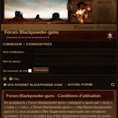
S’enregistrer
Connexion
Forum Blackpowder-guns
Discusions sur les armes anciennes et le tir
CONNEXION
•
S’ENREGISTRER
Nom d’utilisateur :
Mot de passe :
Se souvenir de moi
FAQ
R
ACCUEIL FORUM
SITE INTERNET BLACKPOWDER-GUNS
e
c
Forum Blackpowder-guns - Conditions d’utilisation
h
En accédant à « Forum Blackpowder-guns » (désigné ci-après par « nous »,
e
« notre », « nos », « Forum Blackpowder-guns », « http://forum.blackpowder-
r
guns.fr »), vous acceptez d’être légalement responsable des conditions
c
suivantes. Si vous n’acceptez pas d’être légalement responsable de toutes