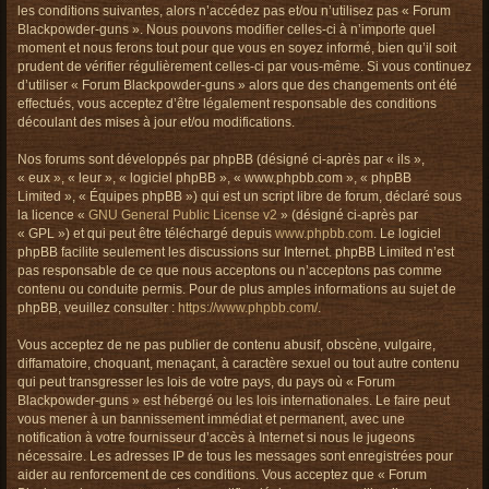
les conditions suivantes, alors n’accédez pas et/ou n’utilisez pas « Forum
h
Blackpowder-guns ». Nous pouvons modifier celles-ci à n’importe quel
e
moment et nous ferons tout pour que vous en soyez informé, bien qu’il soit
r
prudent de vérifier régulièrement celles-ci par vous-même. Si vous continuez
d’utiliser « Forum Blackpowder-guns » alors que des changements ont été
effectués, vous acceptez d’être légalement responsable des conditions
découlant des mises à jour et/ou modifications.
Nos forums sont développés par phpBB (désigné ci-après par « ils »,
« eux », « leur », « logiciel phpBB », « www.phpbb.com », « phpBB
Limited », « Équipes phpBB ») qui est un script libre de forum, déclaré sous
la licence «
GNU General Public License v2
» (désigné ci-après par
« GPL ») et qui peut être téléchargé depuis
www.phpbb.com
. Le logiciel
phpBB facilite seulement les discussions sur Internet. phpBB Limited n’est
pas responsable de ce que nous acceptons ou n’acceptons pas comme
contenu ou conduite permis. Pour de plus amples informations au sujet de
phpBB, veuillez consulter :
https://www.phpbb.com/
.
Vous acceptez de ne pas publier de contenu abusif, obscène, vulgaire,
diffamatoire, choquant, menaçant, à caractère sexuel ou tout autre contenu
qui peut transgresser les lois de votre pays, du pays où « Forum
Blackpowder-guns » est hébergé ou les lois internationales. Le faire peut
vous mener à un bannissement immédiat et permanent, avec une
notification à votre fournisseur d’accès à Internet si nous le jugeons
nécessaire. Les adresses IP de tous les messages sont enregistrées pour
aider au renforcement de ces conditions. Vous acceptez que « Forum