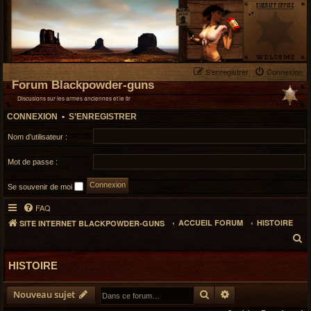
S’enregistrer
Connexion
Forum Blackpowder-guns
Discusions sur les armes anciennes et le tir
CONNEXION
•
S’ENREGISTRER
Nom d’utilisateur :
Mot de passe :
Se souvenir de moi
FAQ
ACCUEIL FORUM
HISTOIRE
SITE INTERNET BLACKPOWDER-GUNS
R
e
HISTOIRE
c
h
Rechercher
Recherche avancé
e
Nouveau sujet
r