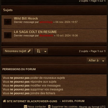
2 sujets • Page
sur
1
1
c
h
Sujets
e
r
Wild Bill Hicock
Dernier message par
«
04 nov. 2024 19:57
adminbpg
LA SAGA COLT EN RESUME
Dernier message par
«
10 oct. 2024 19:36
Blackbarth
Nouveau sujet
2 sujets • Page
sur
1
1
Aller à
PERMISSIONS DU FORUM
Vous
ne pouvez pas
poster de nouveaux sujets
Vous
ne pouvez pas
répondre aux sujets
Vous
ne pouvez pas
modifier vos messages
Vous
ne pouvez pas
supprimer vos messages
Vous
ne pouvez pas
joindre des fichiers
ACCUEIL FORUM
SITE INTERNET BLACKPOWDER-GUNS
Nous contacter
Supprimer les cookies
Heures au format
UTC