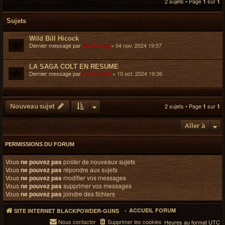
2 sujets • Page
sur
1
1
c
h
Sujets
e
r
Wild Bill Hicock
Dernier message par
«
04 nov. 2024 19:57
adminbpg
LA SAGA COLT EN RESUME
Dernier message par
«
10 oct. 2024 19:36
Blackbarth
Nouveau sujet
2 sujets • Page
sur
1
1
Aller à
PERMISSIONS DU FORUM
Vous
ne pouvez pas
poster de nouveaux sujets
Vous
ne pouvez pas
répondre aux sujets
Vous
ne pouvez pas
modifier vos messages
Vous
ne pouvez pas
supprimer vos messages
Vous
ne pouvez pas
joindre des fichiers
ACCUEIL FORUM
SITE INTERNET BLACKPOWDER-GUNS
Nous contacter
Supprimer les cookies
Heures au format
UTC