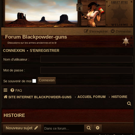
S’enregistrer
Connexion
Forum Blackpowder-guns
Discusions sur les armes anciennes et le tir
CONNEXION
•
S’ENREGISTRER
Nom d’utilisateur :
Mot de passe :
Se souvenir de moi
FAQ
ACCUEIL FORUM
HISTOIRE
SITE INTERNET BLACKPOWDER-GUNS
R
e
HISTOIRE
c
h
Rechercher
Recherche avancé
e
Nouveau sujet
r