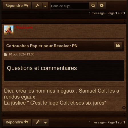
e
Rechercher
Recherche av
Répondre
r
1 message • Page
sur
1
1
c
h
e
Blackbarth
r
Cartouches Papier pour Revolver PN
M
10 oct. 2024 13:38
e
s
s
Questions et commentaires
a
g
e
Dieu créa les hommes inégaux , Samuel Colt les a
rendus égaux
La justice " C'est le juge Colt et ses six jurés"
t
Répondre
1 message • Page
sur
1
1