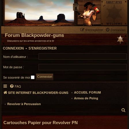
S’enregistrer
Connexion
Forum Blackpowder-guns
Discusions sur les armes anciennes et le tir
CONNEXION
•
S’ENREGISTRER
Nom d’utilisateur :
Mot de passe :
Se souvenir de moi
FAQ
ACCUEIL FORUM
SITE INTERNET BLACKPOWDER-GUNS
Armes de Poing
Revolver à Percussion
R
e
c
Cartouches Papier pour Revolver PN
h