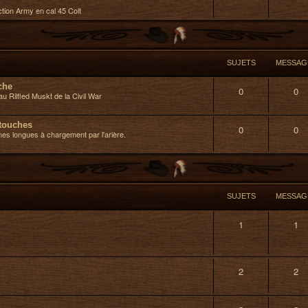
Action Army en cal 45 Colt
SUJETS
MESSAG
che
0
0
u Rilfled Muskt de la Civil War
rtouches
0
0
mes longues à chargement par l'arière.
SUJETS
MESSAG
1
1
2
2