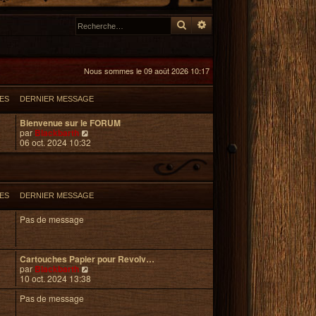
Rechercher
Recherche avancée
Nous sommes le 09 août 2026 10:17
ES
DERNIER MESSAGE
Bienvenue sur le FORUM
V
par
Blackbarth
o
06 oct. 2024 10:32
i
r
l
e
d
ES
DERNIER MESSAGE
e
r
Pas de message
n
i
e
r
Cartouches Papier pour Revolv…
m
V
par
Blackbarth
e
o
10 oct. 2024 13:38
s
i
s
r
Pas de message
a
l
g