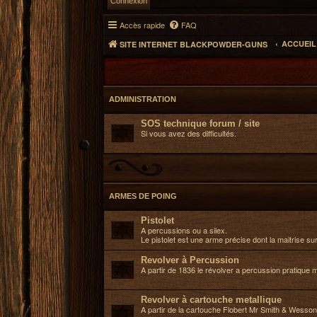
Accès rapide
FAQ
ACCUEI
SITE INTERNET BLACKPOWDER-GUNS
ADMINISTRATION
SOS technique forum / site
Si vous avez des difficultés.
ARMES DE POING
Pistolet
A percussions ou a silex.
Le pistolet est une arme précise dont la maitrise su
Revolver à Percussion
A partir de 1836 le révolver a percussion pratique 
Revolver à cartouche metallique
A partir de la cartouche Flobert Mr Smith & Wesson