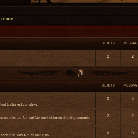
L FORUM
SUJETS
MESSAG
2
2
SUJETS
MESSAG
0
0
rtout à silez est complexe.
2
2
mis au point par Samuel Colt devient l'arme de poing courante
0
0
 sortent le S&W N°1 en cal 22 bb