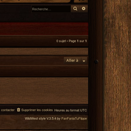
Rechercher
Recherche avancée
0 sujet • Page
sur
1
1
Aller à
 contacter
Supprimer les cookies
Heures au format
UTC
WildWest style V.3.5.4 by
FanFanlaTuFlippe