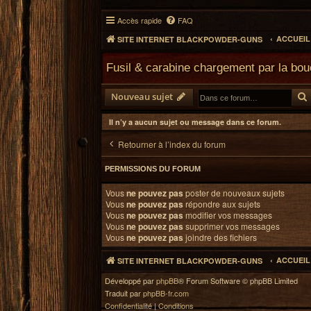
Accès rapide
FAQ
ACCUEI
SITE INTERNET BLACKPOWDER-GUNS
Fusil & carabine chargement par la bo
Nouveau sujet
Il n’y a aucun sujet ou message dans ce forum.
Retourner à l’index du forum
PERMISSIONS DU FORUM
Vous
ne pouvez pas
poster de nouveaux sujets
Vous
ne pouvez pas
répondre aux sujets
Vous
ne pouvez pas
modifier vos messages
Vous
ne pouvez pas
supprimer vos messages
Vous
ne pouvez pas
joindre des fichiers
ACCUEI
SITE INTERNET BLACKPOWDER-GUNS
Développé par
phpBB
® Forum Software © phpBB Limited
Traduit par
phpBB-fr.com
Confidentialité
|
Conditions